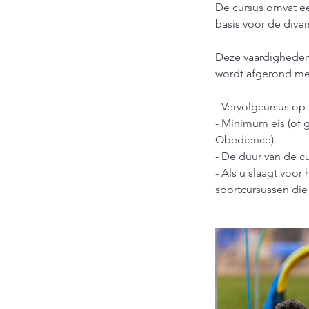
De cursus omvat een
basis voor de dive
Deze vaardigheden
wordt afgerond me
- Vervolgcursus op
- Minimum eis (of 
Obedience).
- De duur van de c
- Als u slaagt voo
sportcursussen di